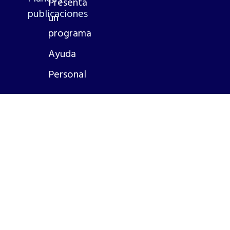
Presenta
publicaciones
un
programa
Ayuda
Personal