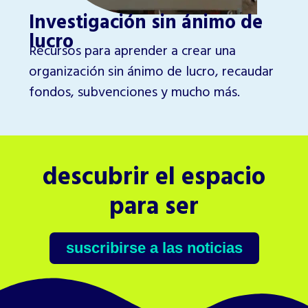
Investigación sin ánimo de
M
De
lucro
Recursos para aprender a crear una
co
organización sin ánimo de lucro, recaudar
pr
fondos, subvenciones y mucho más.
descubrir el espacio
para ser
suscribirse a las noticias