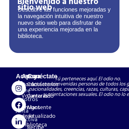
Bienvenido a nuestro
sitio web
Descubre las funciones mejoradas y
la navegación intuitiva de nuestro
nuevo sitio web para disfrutar de
una experiencia mejorada en la
biblioteca.
Acerca
Apoya
Conéctate
Tú perteneces aquí. El odio no.
de
Dona
Contáctanos
Aquí son bienvenidas personas de todos los 
nacionalidades, creencias, razas, culturas, ca
Sobre
y orientaciones sexuales. El odio no lo e
Voluntariado
Carreras
nosotros
Amigos
Mantente
Junta
de la
actualizado
directiva
biblioteca
Recibe