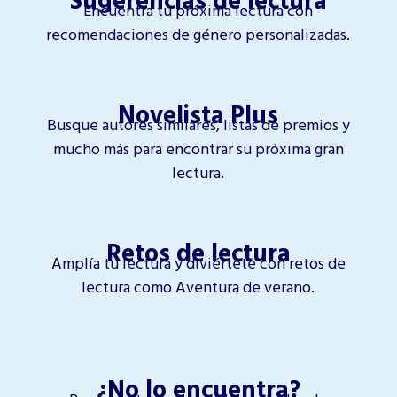
Encuentra tu próxima lectura con
recomendaciones de género personalizadas.
Novelista Plus
Busque autores similares, listas de premios y
mucho más para encontrar su próxima gran
lectura.
Retos de lectura
Amplía tu lectura y diviértete con retos de
lectura como Aventura de verano.
¿No lo encuentra?