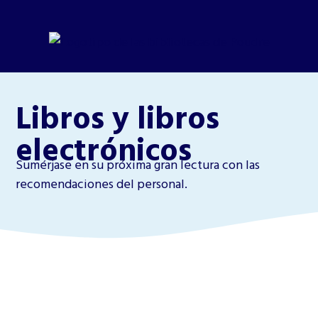
Libros y libros
electrónicos
Sumérjase en su próxima gran lectura con las
recomendaciones del personal.