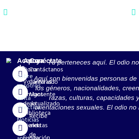
Acerca
Apoya
Conéctate
Tú perteneces aquí. El odio no
de
Dona
Contáctanos
Sobre
Aquí son bienvenidas personas de
Voluntariado
Carreras
nosotros
los géneros, nacionalidades, creen
Amigos
Mantente
Junta
razas, culturas, capacidades 
de la
actualizado
directiva
orientaciones sexuales. El odio no 
biblioteca
Recibe
Noticias
Tienda
alertas
y
de
Fundación
anuncios