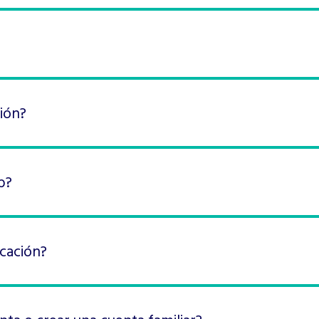
ción?
b?
icación?