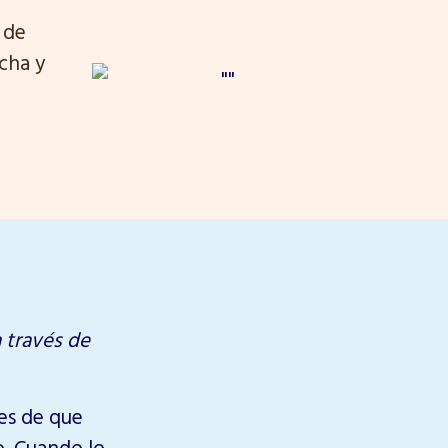
 de
cha y
a través de
tes de que
.
Cuando lo