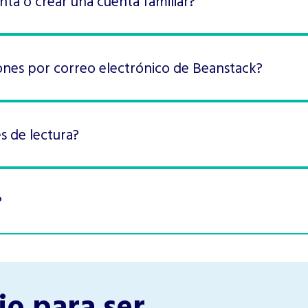
nta o crear una cuenta familiar?
ones por correo electrónico de Beanstack?
 de lectura?
?
io para ser