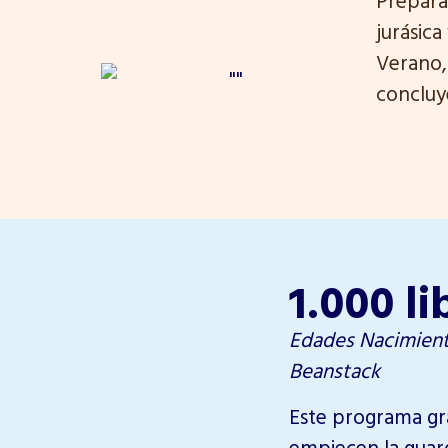
jurásica
Verano,
concluye
1.000 li
Edades Nacimient
Beanstack
Este programa gra
empiecen la guard