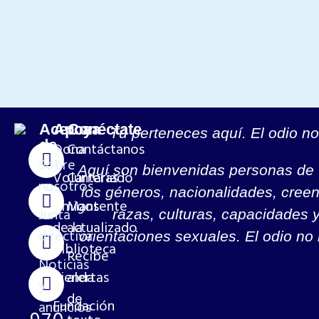
Acerca
Apoya
Conéctate
Tú perteneces aquí. El odio no
de
Dona
Contáctanos
Sobre
Aquí son bienvenidas personas de
Voluntariado
Carreras
nosotros
los géneros, nacionalidades, creen
Amigos
Mantente
Junta
razas, culturas, capacidades 
de la
actualizado
directiva
orientaciones sexuales. El odio no 
biblioteca
Recibe
Noticias
Tienda
alertas
y
de
Fundación
anuncios
970-
texto