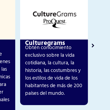
Culturegrams
Man
Obtén conocimiento
Apre
e
exclusivo sobre la vida
idiom
menes
cotidiana, la cultura, la
conve
 las
historia, las costumbres y
habil
micas
los estilos de vida de los
cotid
ara
habitantes de más de 200
lengu
er
países del mundo.
inclu
nales