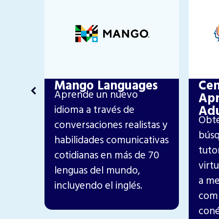
Cen
Mango Languages
o
Aprende un nuevo
Apr
Adu
da
idioma a través de
Obté
la
conversaciones realistas y
búsq
res y
habilidades comunicativas
tuto
 los
cotidianas en más de 70
virt
e 200
lenguas del mundo,
a me
incluyendo el inglés.
comp
coné