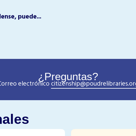
ense, puede...
¿Preguntas?
Correo electrónico
citizenship@poudrelibraries.or
nales