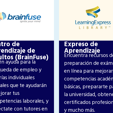
tro de
Expreso de
endizaje de
Aprendizaje
Encuentra recursos d
ltos (BrainFuse)
n ayuda para la
preparación de exá
ueda de empleo y
en línea para mejorar
rías individuales
competencias acadé
uales que te ayudarán
básicas, prepararte p
jorar tus
la universidad, obten
etencias laborales, y
certificados profesio
ctate con tutores en
y mucho más.