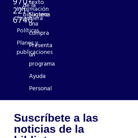
970-
texto
de la
221-
Información
biblioteca
Sugiere
6740
financiera
una
Políticas
compra
Planes y
Presenta
publicaciones
un
programa
Ayuda
Personal
Suscríbete a las
noticias de la