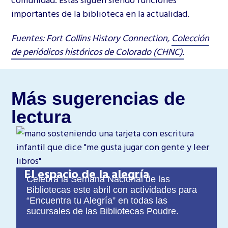
importantes de la biblioteca en la actualidad.
Fuentes: Fort Collins History Connection,
Colección
de periódicos históricos de Colorado (CHNC).
Más sugerencias de
lectura
El espacio de la alegría
Celebra la Semana Nacional de las
Bibliotecas este abril con actividades para
“Encuentra tu Alegría” en todas las
sucursales de las Bibliotecas Poudre.