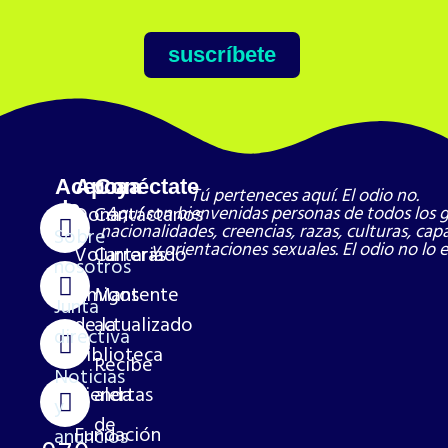
suscríbete
Acerca
Apoya
Conéctate
Tú perteneces aquí. El odio no.
de
Dona
Contáctanos
Aquí son bienvenidas personas de todos los 
nacionalidades, creencias, razas, culturas, ca
Sobre
y orientaciones sexuales. El odio no lo e
Voluntariado
Carreras
nosotros
Amigos
Mantente
Junta
de la
actualizado
directiva
biblioteca
Recibe
Noticias
Tienda
alertas
y
de
Fundación
anuncios