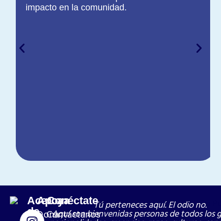
impacto en la comunidad.
Acerca
Apoya
Conéctate
Tú perteneces aquí. El odio no.
de
Dona
Contáctanos
Aquí son bienvenidas personas de todos los 