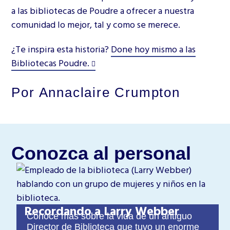
a las bibliotecas de Poudre a ofrecer a nuestra
comunidad lo mejor, tal y como se merece.
¿Te inspira esta historia?
Done hoy mismo a las
Bibliotecas Poudre.
Por Annaclaire Crumpton
Conozca al personal
Recordando a Larry Webber
Conoce más sobre la vida de un antiguo
Director de Biblioteca que tuvo un enorme